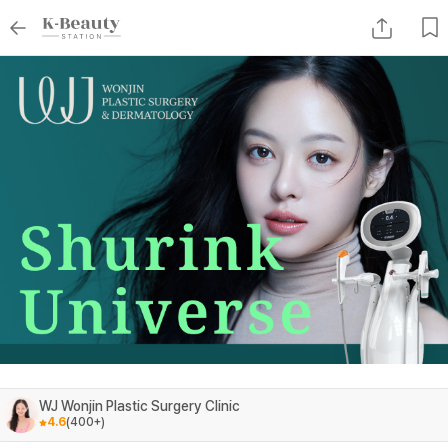
WJ Wonjin Plastic Surgery Clinic
4.6
(
400+
)