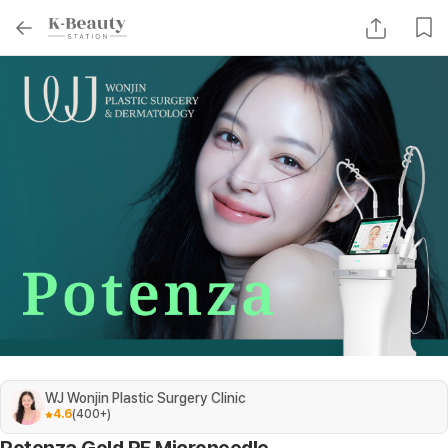
WJ Wonjin Plastic Surgery Clinic
4.6
(
400+
)