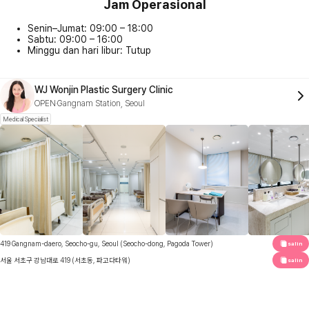
Jam Operasional
Senin–Jumat: 09:00 – 18:00
Sabtu: 09:00 – 16:00
Minggu dan hari libur: Tutup
WJ Wonjin Plastic Surgery Clinic
OPEN
Gangnam Station, Seoul
Medical Specialist
419 Gangnam-daero, Seocho-gu, Seoul (Seocho-dong, Pagoda Tower)
salin
서울 서초구 강남대로 419 (서초동, 파고다타워)
salin