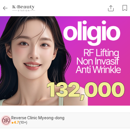
Reverse Clinic Myeong-dong
4.7
(
10+
)