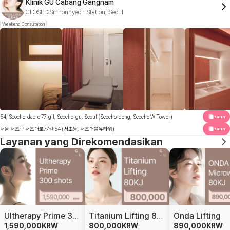
Klinik GU Cabang Gangnam
CLOSED
Sinnonhyeon Station, Seoul
Weekend Consultation
54, Seocho-daero 77-gil, Seocho-gu, Seoul (Seocho-dong, Seocho W Tower)
salin
서울 서초구 서초대로77길 54 (서초동, 서초더블유타워)
salin
Layanan yang Direkomendasikan
Ultherapy Prime 300 shots
Titanium Lifting 80KJ
Onda Lifting
1,590,000
KRW
800,000
KRW
890,000
KRW