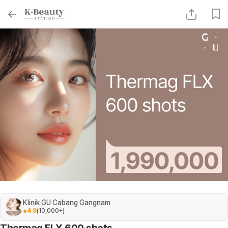
Klinik GU Cabang Gangnam
4.9
(
10,000+
)