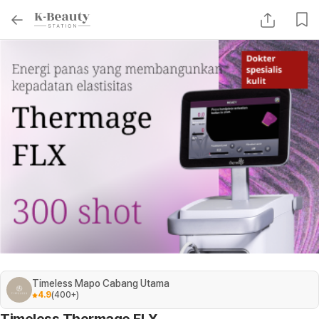
Timeless Mapo Cabang Utama
4.9
(
400+
)