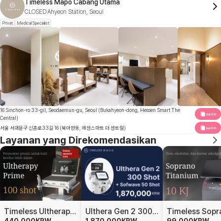
Timeless Mapo Cabang Utama
CLOSED
Ahyeon Station, Seoul
Privat
Medical Specialist
16 Sinchon-ro 33-gil, Seodaemun-gu, Seoul (Bukahyeon-dong, Hessen Smart The
salin
Central)
서울 서대문구 신촌로33길 16 (북아현동, 헤센스마트 더 센트럴)
salin
Layanan yang Direkomendasikan
Timeless Ultherapy Prime
Ulthera Gen 2 300 Shot + Sofwave 50 Shot