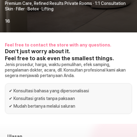
Premium Care, Refined Results Private Rooms · 1:1 Consultation
Skin · Filler · Botox · Lifting
1
8
Feel free to contact the store with any questions.
Don't just worry about it.
Feel free to ask even the smallest things.
Jenis prosedur, harga, waktu pemulihan, efek samping,
pengalaman dokter, acara, dll. Konsultan profesional kami akan
segera menjawab pertanyaan Anda.
✔
Konsultasi bahasa yang dipersonalisasi
✔
Konsultasi gratis tanpa paksaan
✔
Mudah bertanya melalui saluran
Ulasan