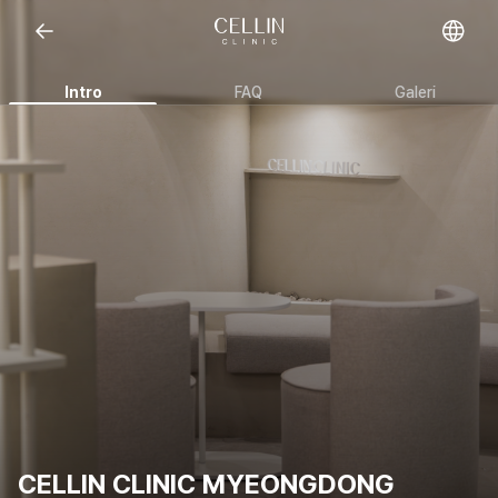
Open representative images
Intro
FAQ
Galeri
CELLIN CLINIC MYEONGDONG