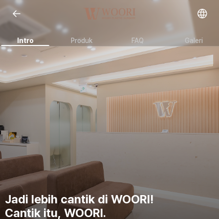
Open representative images
Intro
Produk
FAQ
Galeri
Jadi lebih cantik di WOORI!
Cantik itu, WOORI.