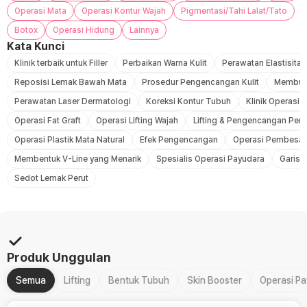
Operasi Mata
Operasi Kontur Wajah
Pigmentasi/Tahi Lalat/Tato
Botox
Operasi Hidung
Lainnya
Kata Kunci
Klinik terbaik untuk Filler
Perbaikan Warna Kulit
Perawatan Elastisitas 
Reposisi Lemak Bawah Mata
Prosedur Pengencangan Kulit
Membuat
Perawatan Laser Dermatologi
Koreksi Kontur Tubuh
Klinik Operasi P
Operasi Fat Graft
Operasi Lifting Wajah
Lifting & Pengencangan Peru
Operasi Plastik Mata Natural
Efek Pengencangan
Operasi Pembesar
Membentuk V-Line yang Menarik
Spesialis Operasi Payudara
Garis 
Sedot Lemak Perut
Produk Unggulan
Semua
Lifting
Bentuk Tubuh
Skin Booster
Operasi P