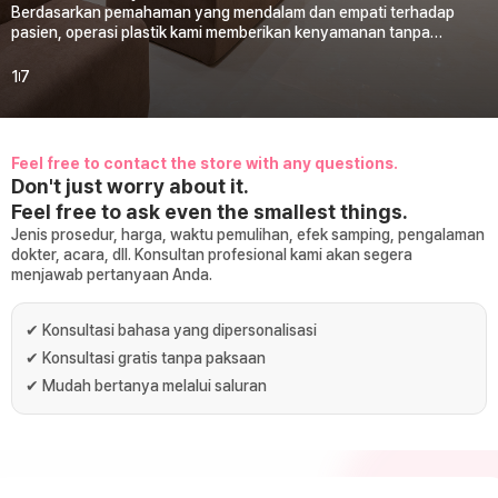
Berdasarkan pemahaman yang mendalam dan empati terhadap
pasien, operasi plastik kami memberikan kenyamanan tanpa
perawatan berlebihan. Melalui sistem operasi plastik yang
sistematis, kami dengan hati-hati mendukung mulai dari konseling
1
7
hingga manajemen pasca operasi. Tenaga medis yang terampil
akan berusaha sebaik mungkin untuk memastikan hasil operasi
yang memuaskan.
Feel free to contact the store with any questions.
Don't just worry about it.
Feel free to ask even the smallest things.
Jenis prosedur, harga, waktu pemulihan, efek samping, pengalaman
dokter, acara, dll. Konsultan profesional kami akan segera
menjawab pertanyaan Anda.
✔
Konsultasi bahasa yang dipersonalisasi
✔
Konsultasi gratis tanpa paksaan
✔
Mudah bertanya melalui saluran