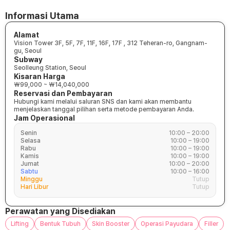
Informasi Utama
Alamat
Vision Tower 3F, 5F, 7F, 11F, 16F, 17F , 312 Teheran-ro, Gangnam-
gu, Seoul
Subway
Seolleung Station, Seoul
Kisaran Harga
₩99,000 ~ ₩14,040,000
Reservasi dan Pembayaran
Hubungi kami melalui saluran SNS dan kami akan membantu
menjelaskan tanggal pilihan serta metode pembayaran Anda.
Jam Operasional
Senin
10:00 – 20:00
Selasa
10:00 – 19:00
Rabu
10:00 – 19:00
Kamis
10:00 – 19:00
Jumat
10:00 – 20:00
Sabtu
10:00 – 16:00
Minggu
Tutup
Hari Libur
Tutup
Perawatan yang Disediakan
Lifting
Bentuk Tubuh
Skin Booster
Operasi Payudara
Filler