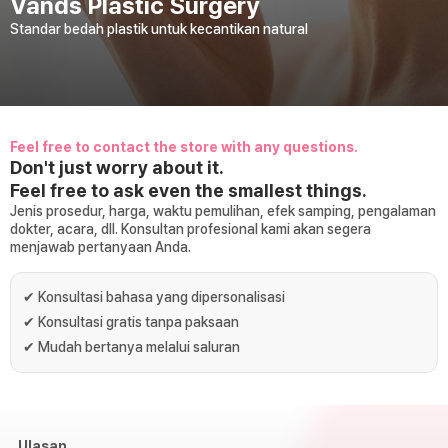
Vands Plastic Surgery
Standar bedah plastik untuk kecantikan natural
Feel free to contact the store with any questions.
Don't just worry about it.
Feel free to ask even the smallest things.
Jenis prosedur, harga, waktu pemulihan, efek samping, pengalaman
dokter, acara, dll. Konsultan profesional kami akan segera
menjawab pertanyaan Anda.
✔
Konsultasi bahasa yang dipersonalisasi
✔
Konsultasi gratis tanpa paksaan
✔
Mudah bertanya melalui saluran
Ulasan