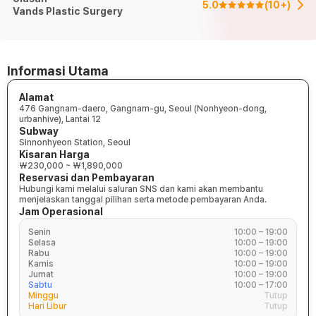
5.0
(
10+
)
Vands Plastic Surgery
Informasi Utama
Alamat
476 Gangnam-daero, Gangnam-gu, Seoul (Nonhyeon-dong,
urbanhive), Lantai 12
Subway
Sinnonhyeon Station, Seoul
Kisaran Harga
₩230,000 ~ ₩1,890,000
Reservasi dan Pembayaran
Hubungi kami melalui saluran SNS dan kami akan membantu
menjelaskan tanggal pilihan serta metode pembayaran Anda.
Jam Operasional
Senin
10:00 – 19:00
Selasa
10:00 – 19:00
Rabu
10:00 – 19:00
Kamis
10:00 – 19:00
Jumat
10:00 – 19:00
Sabtu
10:00 – 17:00
Minggu
Tutup
Hari Libur
Tutup