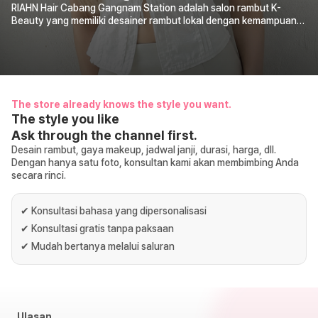
RIAHN Hair Cabang Gangnam Station adalah salon rambut K-
Beauty yang memiliki desainer rambut lokal dengan kemampuan
komunikasi dalam berbagai bahasa, termasuk bahasa Inggris dan
Mandarin, sehingga pelanggan internasional dapat merasa lebih
nyaman saat menggunakan layanan kami. Salon kami terletak di
pusat area Gangnam, dekat Stasiun Gangnam di Seoul, sehingga
mudah dikunjungi saat Anda sedang berwisata. Sebelum setiap
layanan, kami memberikan konsultasi secara detail untuk
The store already knows the style you want.
memahami gaya rambut yang Anda inginkan, kondisi rambut,
The style you like
riwayat perawatan rambut sebelumnya, serta cara perawatan
Ask through the channel first.
rambut sehari-hari. Kami menyediakan berbagai layanan rambut
seperti potong rambut, perm, pewarnaan rambut, volume magic
Desain rambut, gaya makeup, jadwal janji, durasi, harga, dll.
straightening, perawatan rambut, dan hair clinic. Salon kami
Dengan hanya satu foto, konsultan kami akan membimbing Anda
sangat direkomendasikan bagi pelanggan yang ingin mencoba
secara rinci.
gaya rambut Korea seperti Korean layered cut, C-curl perm,
magic setting perm, men’s down perm, dan warna rambut tren
✔
Konsultasi bahasa yang dipersonalisasi
Korea. Selain itu, kami memiliki peralatan profesional untuk
perawatan rambut rusak, head spa, dan perawatan kulit kepala.
✔
Konsultasi gratis tanpa paksaan
Dengan begitu, pelanggan tidak hanya dapat mengubah gaya
✔
Mudah bertanya melalui saluran
rambut, tetapi juga merawat kondisi rambut dan kulit kepala
secara profesional. RIAHN Hair Cabang Gangnam Station adalah
tempat untuk merasakan pengalaman Korean hairstyling dan
professional beauty care yang spesial selama perjalanan Anda di
Korea.
Ulasan