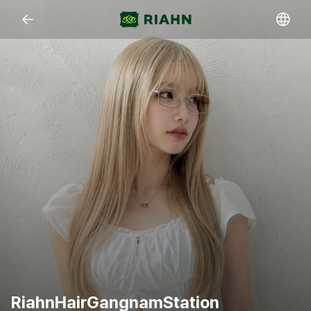
Open representative images
RiahnHairGangnamStation