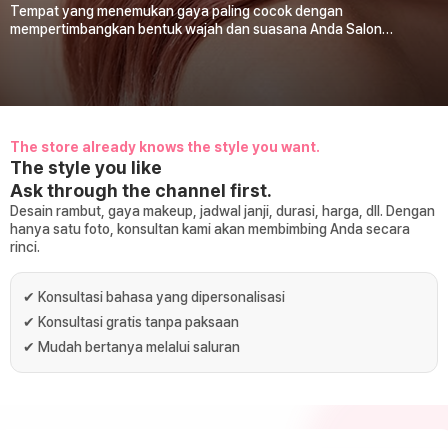
Tempat yang menemukan gaya paling cocok dengan
mempertimbangkan bentuk wajah dan suasana Anda Salon
bersertifikat Institut Riset Kecantikan Personal Korea
The store already knows the style you want.
The style you like
Ask through the channel first.
Desain rambut, gaya makeup, jadwal janji, durasi, harga, dll. Dengan
hanya satu foto, konsultan kami akan membimbing Anda secara
rinci.
✔
Konsultasi bahasa yang dipersonalisasi
✔
Konsultasi gratis tanpa paksaan
✔
Mudah bertanya melalui saluran