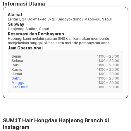
Informasi Utama
Alamat
Lantai 1, 24 Dokmak-ro 3-gil (Seogyo-dong), Mapo-gu, Seoul
Subway
Hapjeong Station, Seoul
Reservasi dan Pembayaran
Hubungi kami melalui saluran SNS dan kami akan membantu
menjelaskan tanggal pilihan serta metode pembayaran Anda.
Jam Operasional
Senin
11:00 – 20:00
Selasa
11:00 – 20:00
Rabu
11:00 – 20:00
Kamis
11:00 – 20:00
Jumat
11:00 – 20:00
Sabtu
11:00 – 20:00
Minggu
11:00 – 20:00
Hari Libur
11:00 – 20:00
SUM:IT Hair Hongdae Hapjeong Branch di
Instagram