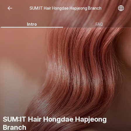
SUM:IT Hair Hongdae Hapjeong Branch
Intro
FAQ
SUM:IT Hair Hongdae Hapjeong
Branch