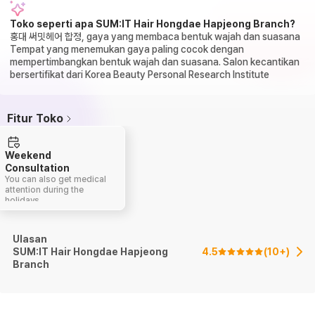
Toko seperti apa SUM:IT Hair Hongdae Hapjeong Branch?
홍대 써밋헤어 합정, gaya yang membaca bentuk wajah dan suasana
Tempat yang menemukan gaya paling cocok dengan
mempertimbangkan bentuk wajah dan suasana. Salon kecantikan
bersertifikat dari Korea Beauty Personal Research Institute
Fitur Toko
Weekend
Consultation
You can also get medical
attention during the
holidays.
Ulasan
SUM:IT Hair Hongdae Hapjeong
4.5
(
10+
)
Branch