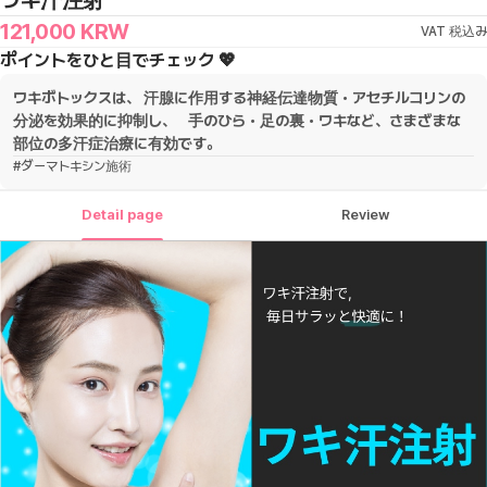
ワキ汗注射
121,000
KRW
VAT 税込み
ポイントをひと目でチェック 💖
ワキボトックスは、 汗腺に作用する神経伝達物質・アセチルコリンの
分泌を効果的に抑制し、 手のひら・足の裏・ワキなど、さまざまな
部位の多汗症治療に有効です。
#
ダーマトキシン施術
Detail page
Review