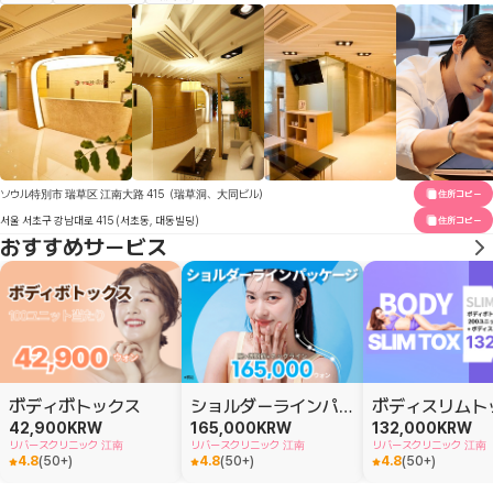
ソウル特別市 瑞草区 江南大路 415（瑞草洞、大同ビル）
住所コピー
서울 서초구 강남대로 415 (서초동, 대동빌딩)
住所コピー
おすすめサービス
ボディボトックス
ショルダーラインパッケージ
42,900
KRW
165,000
KRW
132,000
KRW
リバースクリニック 江南
リバースクリニック 江南
リバースクリニック 江南
4.8
(
50+
)
4.8
(
50+
)
4.8
(
50+
)