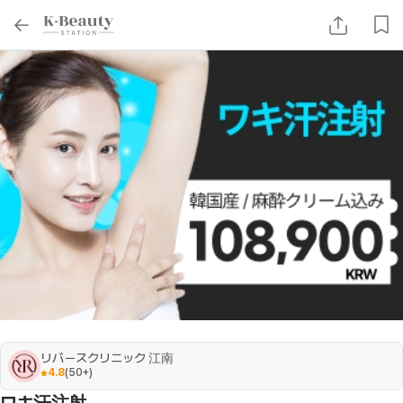
リバースクリニック 江南
4.8
(
50+
)