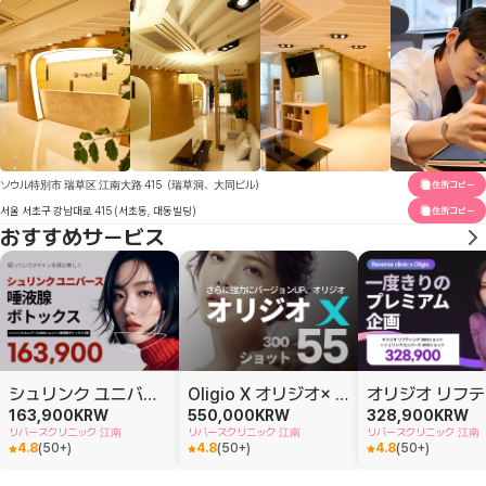
ソウル特別市 瑞草区 江南大路 415（瑞草洞、大同ビル）
住所コピー
서울 서초구 강남대로 415 (서초동, 대동빌딩)
住所コピー
おすすめサービス
シュリンク ユニバース唾液腺ボトックス
Oligio X オリジオ× 300 ショット
163,900
KRW
550,000
KRW
328,900
KRW
リバースクリニック 江南
リバースクリニック 江南
リバースクリニック 江南
4.8
(
50+
)
4.8
(
50+
)
4.8
(
50+
)