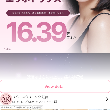
View detail
リバースクリニック 江南
CLOSED
ソウル市 シンノンヒョン駅
パブリック
ビューティー/コスメ
施術専門