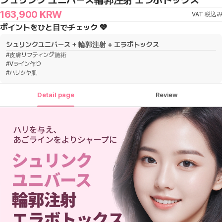
シュリンク ユニバース輪郭注射 エラボトックス
163,900
KRW
VAT 税込み
ポイントをひと目でチェック 💖
シュリンクユニバース + 輪郭注射 + エラボトックス
#
皮膚リフティング施術
#
Vライン作り
#
ハリツヤ肌
Detail page
Review