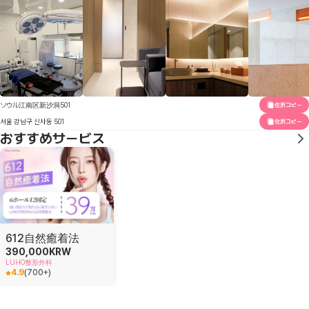
ソウル江南区新沙洞501
住所コピー
서울 강남구 신사동 501
住所コピー
おすすめサービス
612自然癒着法
390,000
KRW
LUHO整形外科
4.9
(
700+
)