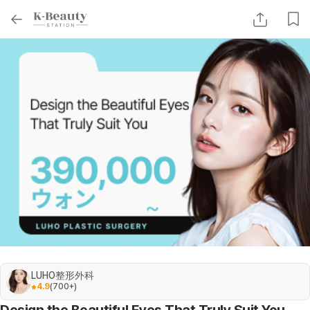
LUHO整形外科
4.9
(
700+
)