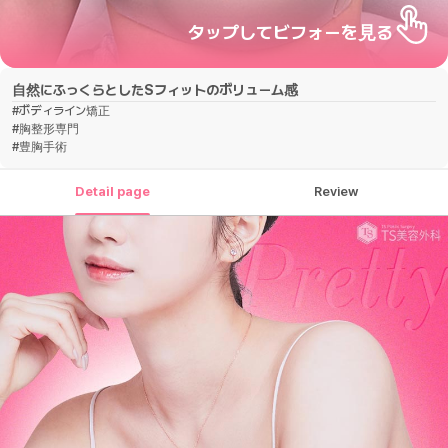
タップしてビフォーを見る
自然にふっくらとしたSフィットのボリューム感
#
ボディライン矯正
#
胸整形専門
#
豊胸手術
Detail page
Review