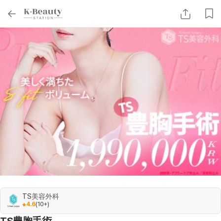
TS美容外科
4.6
(
10+
)