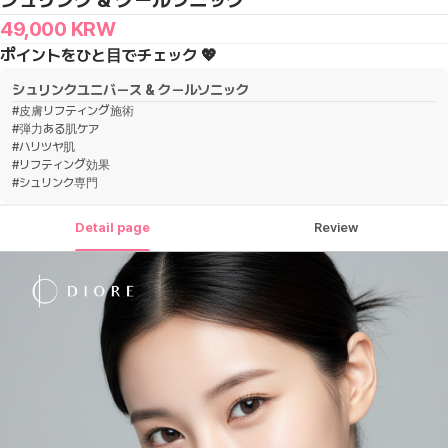
シュリンク & クールソニック
49,000
KRW
ポイントをひと目でチェック 💖
シュリンクユニバース & クールソニック
#
皮膚リフティング施術
#
弾力ある肌ケア
#
ハリツヤ肌
#
リフティング効果
#
シュリンク専門
Detail page
Review