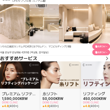
OPEN
ソウル市 カンナム駅
ソウル江南区カンナムデロ428 (ヨクサムドン、マニビルディング) 9階
住所コピー
서울 강남구 강남대로 428 9층 (역삼동, 만이빌딩)
住所コピー
おすすめサービス
プレミアム リフティングパッケージ
糸リフト
リフティング
1,590,000
KRW
50,000
KRW
450,000
KRW
DIORE CLINIC
DIORE CLINIC
DIORE CLINIC
4.8
(
400+
)
4.8
(
400+
)
4.8
(
400+
)