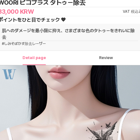
WOORI ピコプラス タトゥー除去
33,000
KRW
VAT 税込
ポイントをひと目でチェック 💖
肌へのダメージを最小限に抑え、さまざまな色のタトゥーをきれいに除
去
#
しみそばかす除去レーザー
Detail page
Review