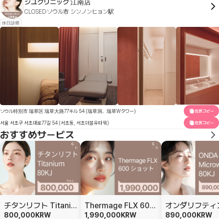
ジユクリニック 江南店
CLOSED
ソウル市 シンノンヒョン駅
休日診療
ソウル特別市 瑞草区 瑞草大路77キル 54 (瑞草洞、瑞草Wタワー)
住所コピー
서울 서초구 서초대로77길 54 (서초동, 서초더블유타워)
住所コピー
おすすめサービス
チタンリフト Titanium 80KJ
Thermage FLX 600 ショット
オンダリフティ
800,000
KRW
1,990,000
KRW
890,000
KRW