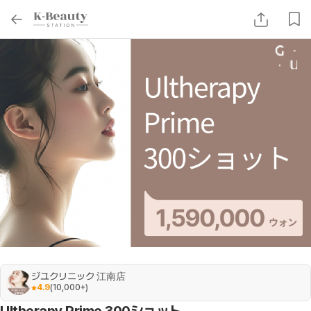
ジユクリニック 江南店
4.9
(
10,000+
)