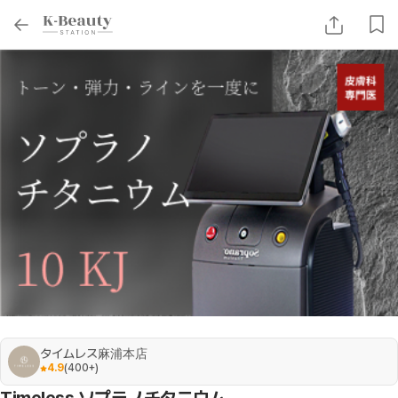
タイムレス麻浦本店
4.9
(
400+
)