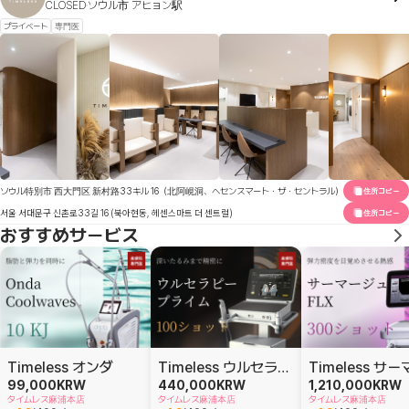
CLOSED
ソウル市 アヒョン駅
プライベート
専門医
ソウル特別市 西大門区 新村路33キル 16（北阿峴洞、ヘセンスマート・ザ・セントラル）
住所コピー
서울 서대문구 신촌로33길 16 (북아현동, 헤센스마트 더 센트럴)
住所コピー
おすすめサービス
Timeless オンダ
Timeless ウルセラピー プライム
99,000
KRW
440,000
KRW
1,210,000
KRW
タイムレス麻浦本店
タイムレス麻浦本店
タイムレス麻浦本店