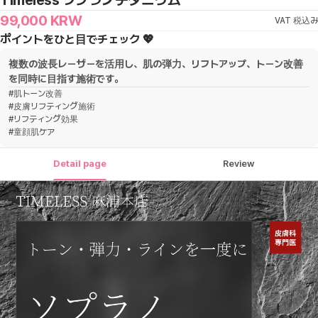
Timeless ソプラノチタニウム
99,000
KRW
VAT 税込み
ポイントをひと目でチェック 💖
複数の波長レーザーを活用し、肌の弾力、リフトアップ、トーン改善
を同時に目指す施術です。
#
肌トーン改善
#
皮膚リフティング施術
#
リフティング効果
#
童顔肌ケア
Detail page
Review