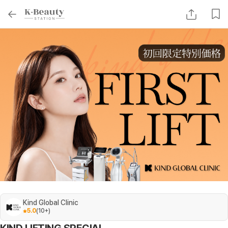
Kind Global Clinic
5.0
(
10+
)