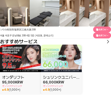
ソウル特別市瑞草区江南大路399
住所コピー
서울 서초구 강남대로 399 4층 5층 (서초동, 몬테소리)
住所コピー
おすすめサービス
オンダリフト
シュリンクユニバース
95,000
KRW
66,000
KRW
オンリフクリニック
オンリフクリニック
4.9
(
1,000+
)
4.9
(
1,000+
)