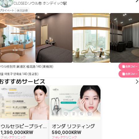
CLOSED
ソウル市 ホンデイック駅
プライベート
休日診療
ソウル特別市 麻浦区 楊花路 140 (東橋洞)
住所コピー
서울 마포구 양화로 140 (동교동)
住所コピー
おすすめサービス
ウルセラピープライム
オンダ リフティング
1,390,000
KRW
590,000
KRW
フォレナクリニック
フォレナクリニック