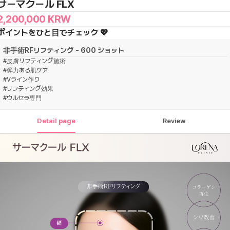
サーマクール FLX
2,200,000
KRW
ポイントをひと目でチェック 💖
非手術RFリフティング - 600 ショット
#
皮膚リフティング施術
#
弾力ある肌ケア
#
Vライン作り
#
リフティング効果
#
ウルセラ専門
Detail page
Review