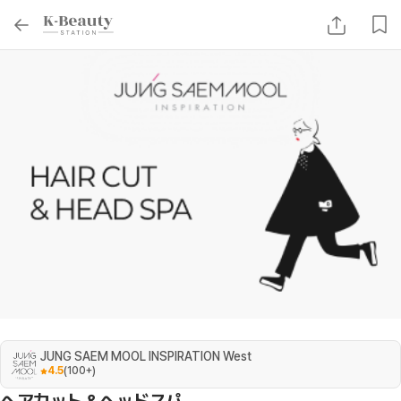
JUNG SAEM MOOL INSPIRATION West
4.5
(
100+
)