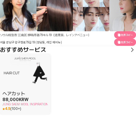
ソウル特別市 江南区 狎鴎亭路79キル 19（清潭洞、レインアベニュー）
住所コピー
서울 강남구 압구정로79길 19 (청담동, 레인 에비뉴)
住所コピー
おすすめサービス
ヘアカット
88,000
KRW
JUNG SAEM MOOL INSPIRATION West
4.5
(
100+
)