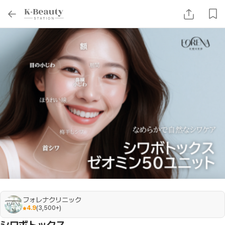
フォレナクリニック
4.9
(
3,500+
)