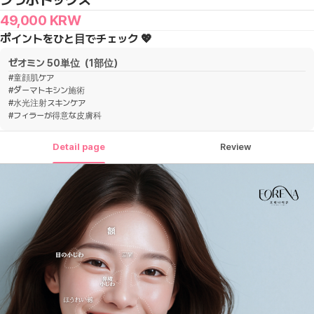
シワボトックス
49,000
KRW
ポイントをひと目でチェック 💖
ゼオミン 50単位（1部位）
#
童顔肌ケア
#
ダーマトキシン施術
#
水光注射スキンケア
#
フィラーが得意な皮膚科
Detail page
Review