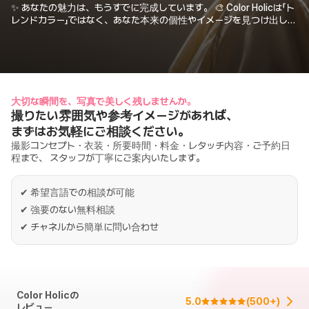
✨ あなたの魅力は、もうすでに完成しています。 🎨 Color Holicは「ト
レンドカラー」ではなく、あなた本来の個性やイメージを見つけ出し、
その魅力を ✨200%✨ 輝かせるプレミアム・パーソナルカラー＆イメ
ージ専門センターです。
大切な瞬間を、写真で美しく残しませんか。
撮りたい雰囲気や参考イメージがあれば、
まずはお気軽にご相談ください。
撮影コンセプト・衣装・所要時間・料金・レタッチ内容・ご予約日
程まで、 スタッフが丁寧にご案内いたします。
✔
希望言語での相談が可能
✔
強要のない無料相談
✔
チャネルから簡単に問い合わせ
Color Holicの
5.0
(
500+
)
レビュー