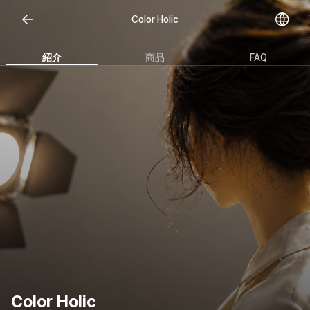
Color Holic
紹介
商品
FAQ
Color Holic