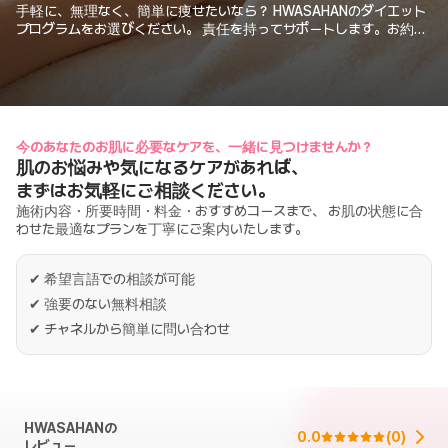
手軽に、無理なく、簡単に痩せたいなら？ HWASAHANのダイエット
プログラムをお選びください。 責任を持ってサポートします。お約束
します。 あなたのダイエットは、必ず成功します。
今のあなたのお肌に必要なケアを、一緒に見つけませんか？
肌のお悩みや気になるケアがあれば、
まずはお気軽にご相談ください。
施術内容・所要時間・料金・おすすめコースまで、 お肌の状態に合
わせた最適なプランを丁寧にご案内いたします。
✔
希望言語での相談が可能
✔
強要のない無料相談
✔
チャネルから簡単に問い合わせ
HWASAHANの
0.0
(
0
)
レビュー