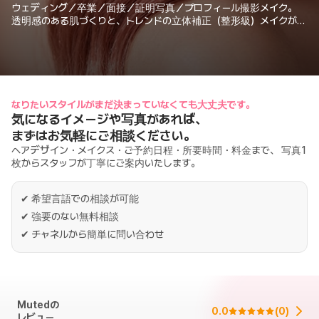
ウェディング／卒業／面接／証明写真／プロフィール撮影メイク。
透明感のある肌づくりと、トレンドの立体補正（整形級）メイクが得
意です。
なりたいスタイルがまだ決まっていなくても大丈夫です。
気になるイメージや写真があれば、
まずはお気軽にご相談ください。
ヘアデザイン・メイクス・ご予約日程・所要時間・料金まで、 写真1
枚からスタッフが丁寧にご案内いたします。
✔
希望言語での相談が可能
✔
強要のない無料相談
✔
チャネルから簡単に問い合わせ
Mutedの
0.0
(
0
)
レビュー