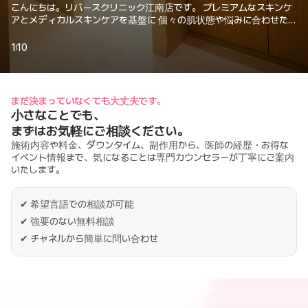
こんにちは。リバースクリニック江南店です。 プレミアムなスキンケ
アとメディカルスキンケアを基盤に 個々の肌状態や悩みに合わせた1
対1のカスタマイズソリューションを提供します。 検証された機器と
熟練した医療スタッフによる丁寧な診療を通じて より安全で快適な
1
10
環境で、自然な肌の変化を体験できます。 弾力・リフティングケア
から肌質改善、色素・美白ケア、デイリースキンケアまで リバースク
リニック江南店で、肌本来の健康的な美しさを見つけてみてくださ
い。 カウンセリングから施術、ケアまで、心を込めて共にサポートい
まだ決まっていなくても大丈夫です。
たします。
小さなことでも、
まずはお気軽にご相談ください。
施術内容や料金、ダウンタイム、副作用から、医師の経歴・お得な
イベント情報まで、気になることは専門カウンセラーが丁寧にご案内
いたします。
✔
希望言語での相談が可能
✔
強要のない無料相談
✔
チャネルから簡単に問い合わせ