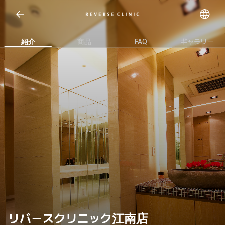
Open representative images
紹介
商品
FAQ
ギャラリー
リバースクリニック江南店