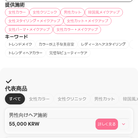
提供施術
女性カラー
女性クリニック
男性カット
韓国風メイクアップ
女性スタイリング＋メイクアップ
女性カット＋メイクアップ
女性パーマ＋メイクアップ
女性カラー＋メイクアップ
キーワード
トレンドメイク
カラーが上手な美容室
レディースヘアスタイリング
ト
トレンディヘアカラー
完璧なビューティーケア
代表商品
すべて
女性カラー
女性クリニック
男性カット
韓国風
男性向けヘア施術
55,000
KRW
詳しく見る