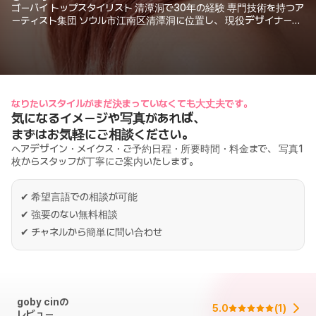
ゴーバイ トップスタイリスト 清潭洞で30年の経験 専門技術を持つア
ーティスト集団 ソウル市江南区清潭洞に位置し、 現役デザイナーを
育成するサロンです。 ヘア・メイク・ウェディングのサービスを提
供。
なりたいスタイルがまだ決まっていなくても大丈夫です。
気になるイメージや写真があれば、
まずはお気軽にご相談ください。
ヘアデザイン・メイクス・ご予約日程・所要時間・料金まで、 写真1
枚からスタッフが丁寧にご案内いたします。
✔
希望言語での相談が可能
✔
強要のない無料相談
✔
チャネルから簡単に問い合わせ
goby cinの
5.0
(
1
)
レビュー