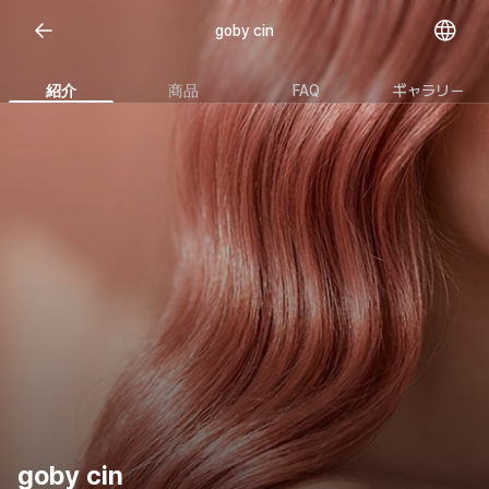
goby cin
紹介
商品
FAQ
ギャラリー
goby cin