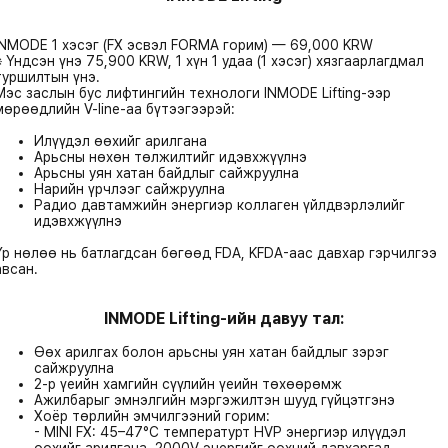
INMODE 1 хэсэг (FX эсвэл FORMA горим) — 69,000 KRW
※ Үндсэн үнэ 75,900 KRW, 1 хүн 1 удаа (1 хэсэг) хязгаарлагдмал
туршилтын үнэ.
Мэс заслын бус лифтингийн технологи INMODE Lifting-ээр
мөрөөдлийн V-line-аа бүтээгээрэй:
Илүүдэл өөхийг арилгана
Арьсны нөхөн төлжилтийг идэвхжүүлнэ
Арьсны уян хатан байдлыг сайжруулна
Нарийн үрчлээг сайжруулна
Радио давтамжийн энергиэр коллаген үйлдвэрлэлийг
идэвхжүүлнэ
Үр нөлөө нь батлагдсан бөгөөд FDA, KFDA-аас давхар гэрчилгээ
авсан.
INMODE Lifting-ийн давуу тал:
Өөх арилгах болон арьсны уян хатан байдлыг зэрэг
сайжруулна
2-р үеийн хамгийн сүүлийн үеийн төхөөрөмж
Ажилбарыг эмнэлгийн мэргэжилтэн шууд гүйцэтгэнэ
Хоёр төрлийн эмчилгээний горим:
- MINI FX: 45–47°C температурт HVP энергиэр илүүдэл
өөхийг арилгана, 2000V энергийг өөхний давхаргад