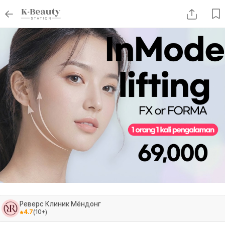
Реверс Клиник Мёндонг
4.7
(
10+
)