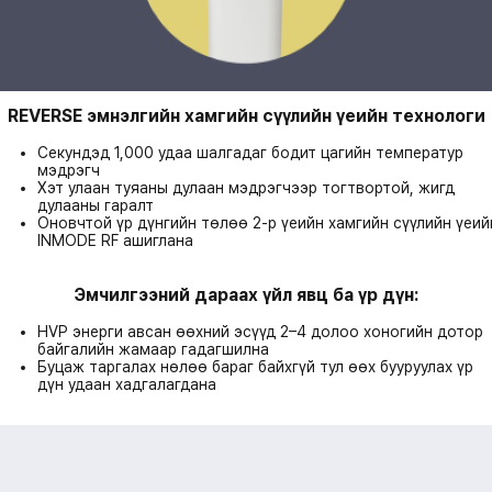
REVERSE эмнэлгийн хамгийн сүүлийн үеийн технологи
Секундэд 1,000 удаа шалгадаг бодит цагийн температур
мэдрэгч
Хэт улаан туяаны дулаан мэдрэгчээр тогтвортой, жигд
дулааны гаралт
Оновчтой үр дүнгийн төлөө 2-р үеийн хамгийн сүүлийн үеий
INMODE RF ашиглана
Эмчилгээний дараах үйл явц ба үр дүн:
HVP энерги авсан өөхний эсүүд 2–4 долоо хоногийн дотор
байгалийн жамаар гадагшилна
Буцаж таргалах нөлөө бараг байхгүй тул өөх бууруулах үр
дүн удаан хадгалагдана