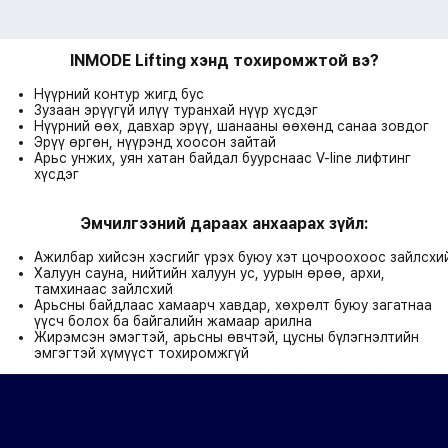
INMODE Lifting хэнд тохиромжтой вэ?
Нүүрний контур жигд бус
Зузаан эрүүгүй илүү туранхай нүүр хүсдэг
Нүүрний өөх, давхар эрүү, шанааны өөхөнд санаа зовдог
Эрүү өргөн, нүүрэнд хоосон зайтай
Арьс унжих, уян хатан байдал буурснаас V-line лифтинг
хүсдэг
Эмчилгээний дараах анхаарах зүйл:
Ажилбар хийсэн хэсгийг үрэх буюу хэт цочроохоос зайлсхи
Халуун сауна, нийтийн халуун ус, уурын өрөө, архи,
тамхинаас зайлсхий
Арьсны байдлаас хамаарч хавдар, хөхрөлт буюу загатнаа
үүсч болох ба байгалийн жамаар арилна
Жирэмсэн эмэгтэй, арьсны өвчтэй, цусны бүлэгнэлтийн
эмгэгтэй хүмүүст тохиромжгүй