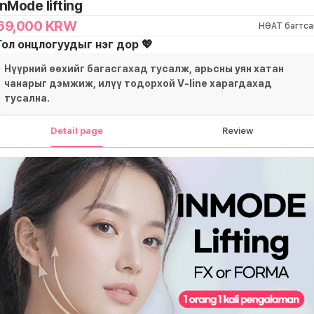
InMode lifting
69,000
KRW
НӨАТ багтса
Гол онцлогуудыг нэг дор 💖
Нүүрний өөхийг багасгахад тусалж, арьсны уян хатан
чанарыг дэмжиж, илүү тодорхой V-line харагдахад
тусална.
Detail page
Review