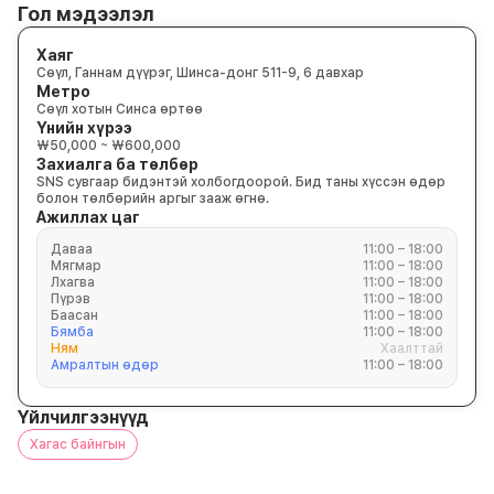
Гол мэдээлэл
Хаяг
Сөүл, Ганнам дүүрэг, Шинса-донг 511-9, 6 давхар
Метро
Сөүл хотын Синса өртөө
Үнийн хүрээ
₩50,000 ~ ₩600,000
Захиалга ба төлбөр
SNS сувгаар бидэнтэй холбогдоорой. Бид таны хүссэн өдөр
болон төлбөрийн аргыг зааж өгнө.
Ажиллах цаг
Даваа
11:00 – 18:00
Мягмар
11:00 – 18:00
Лхагва
11:00 – 18:00
Пүрэв
11:00 – 18:00
Баасан
11:00 – 18:00
Бямба
11:00 – 18:00
Ням
Хаалттай
Амралтын өдөр
11:00 – 18:00
Үйлчилгээнүүд
Хагас байнгын