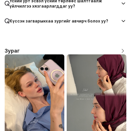
Үсний урт эсвэл үсний төрлөөс шалтгаалж
үйлчилгээ хязгаарлагддаг уу?
Хүссэн загварынхаа зургийг авчирч болох уу?
Зураг