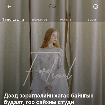
Open representative images
Танилцуулга
Үйлчилгээ
Асуулт
Зураг
Дээд зэрэглэлийн хагас байнгын
будалт, гоо сайхны студи