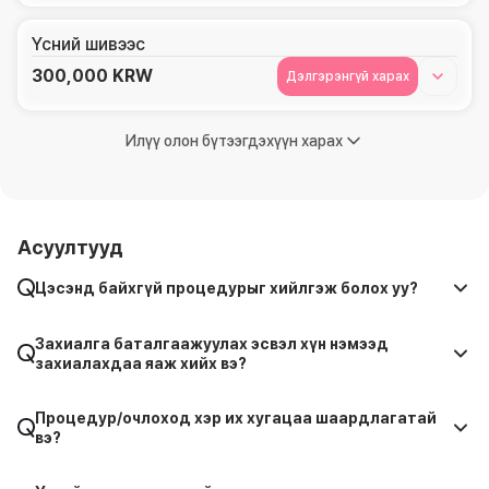
Үсний шивээс
300,000
KRW
Дэлгэрэнгүй харах
Илүү олон бүтээгдэхүүн харах
Асуултууд
Цэсэнд байхгүй процедурыг хийлгэж болох уу?
Захиалга баталгаажуулах эсвэл хүн нэмээд
захиалахдаа яаж хийх вэ?
Процедур/очлоход хэр их хугацаа шаардлагатай
вэ?