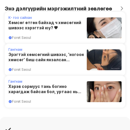
Энэ дэлгүүрийн мэргэжилтний зөвлөгөө
K- гоо сайхан
Хөмсөг өтгөн байхад ч хөмсөгний
шивээс хэрэгтэй юу? 🤎
Foret Seoul
Гангнам
Эрэгтэй хөмсөгний шивээс, ‘ногоон
хөмсөг’ биш сайн янзалсан
хөмсөгөөр
Foret Seoul
Гангнам
Хэрэв сормуус тань богино
харагдаж байсан бол, уртаас нь
илүү чиглэлийн асуудал байж
Foret Seoul
болох юм 🤍