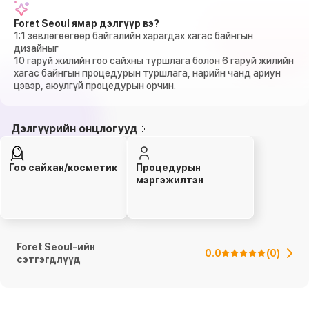
Foret Seoul ямар дэлгүүр вэ?
1:1 зөвлөгөөгөөр байгалийн харагдах хагас байнгын
дизайныг
10 гаруй жилийн гоо сайхны туршлага болон 6 гаруй жилийн
хагас байнгын процедурын туршлага, нарийн чанд ариун
цэвэр, аюулгүй процедурын орчин.
Дэлгүүрийн онцлогууд
Гоо сайхан/косметик
Процедурын
мэргэжилтэн
Foret Seoul-ийн
0.0
(
0
)
сэтгэгдлүүд