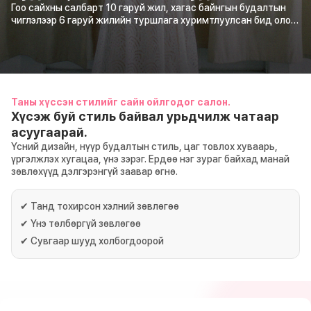
Гоо сайхны салбарт 10 гаруй жил, хагас байнгын будалтын
чиглэлээр 6 гаруй жилийн туршлага хуримтлуулсан бид олон
төрлийн бодит кейс, мэргэжлийн ур чадварт тулгуурлан
үйлчлүүлэгч бүрийн нүүрний хэлбэр, арьсны онцлог, дүр
төрхөд тохирсон загварыг санал болгодог. Манай
үйлчлүүлэгчдийн дунд Солонгосын алдартай айдол,
жүжигчин, дуучид төдийгүй олон улсын контент бүтээгчид,
TikTok инфлюэнсерүүд болон сошиал медиа нөлөөлөгчид
Таны хүссэн стилийг сайн ойлгодог салон.
багтдаг. Байгалийн төрхтэй, цэвэрхэн, дэгжин үр дүнг хүсдэг
Хүсэж буй стиль байвал урьдчилж чатаар
үйлчлүүлэгчдэд өндөр сэтгэл ханамжийг хүргэдэг. Foret Seoul
асуугаарай.
нь ариун цэвэр, аюулгүй орчин, мэргэжлийн үйлчилгээг
хамгийн чухал үнэт зүйл гэж үздэг. Бүх үйлчилгээг төлөөлөгч
Үсний дизайн, нүүр будалтын стиль, цаг товлох хуваарь,
захиралтай хийх ганцаарчилсан зөвлөгөөний дараа
үргэлжлэх хугацаа, үнэ зэрэг. Ердөө нэг зураг байхад манай
гүйцэтгэдэг. Нүүрний харьцаа, төрөлхийн хөмсөгний байдал,
зөвлөхүүд дэлгэрэнгүй заавар өгнө.
арьсны онцлог, амьдралын хэв маягийг нарийвчлан
харгалзан үзэж, үйлчлүүлэгч бүрт хамгийн байгалийн бөгөөд
✔
Танд тохирсон хэлний зөвлөгөө
зохицсон дизайныг бүтээдэг.
✔
Үнэ төлбөргүй зөвлөгөө
✔
Сувгаар шууд холбогдоорой