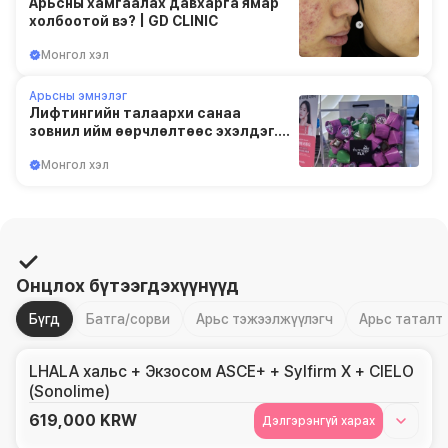
Арьсны хамгаалах давхарга ямар
холбоотой вэ? | GD CLINIC
Монгол хэл
Арьсны эмнэлэг
Лифтингийн талаархи санаа
зовнил ийм өөрчлөлтөөс эхэлдэг. |
GDCLINIC
Монгол хэл
Онцлох бүтээгдэхүүнүүд
Бүгд
Батга/сорви
Арьс тэжээлжүүлэгч
Арьс таталт
LHALA хальс + Экзосом ASCE+ + Sylfirm X + CIELO
(Sonolime)
619,000
KRW
Дэлгэрэнгүй харах