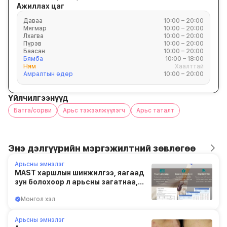
Ажиллах цаг
Даваа
10:00 – 20:00
Мягмар
10:00 – 20:00
Лхагва
10:00 – 20:00
Пүрэв
10:00 – 20:00
Баасан
10:00 – 20:00
Бямба
10:00 – 18:00
Ням
Хаалттай
Амралтын өдөр
10:00 – 20:00
Үйлчилгээнүүд
Батга/сорви
Арьс тэжээлжүүлэгч
Арьс таталт
Энэ дэлгүүрийн мэргэжилтний зөвлөгөө
Арьсны эмнэлэг
MAST харшлын шинжилгээ, яагаад
зун болохоор л арьсны загатнаа,
тууралт сэдэрдэг вэ? | GDCLINIC
Монгол хэл
Арьсны эмнэлэг