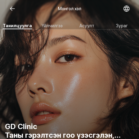
Open representative images
Монгол хэл
Танилцуулга
Үйлчилгээ
Асуулт
Зураг
GD Clinic
Таны гэрэлтсэн гоо үзэсгэлэн,