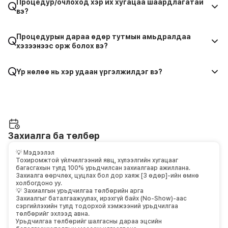
Процедур/очлоход хэр их хугацаа шаардлагатай
вэ?
Процедурын дараа өдөр тутмын амьдралдаа
хэзээнээс орж болох вэ?
Үр нөлөө нь хэр удаан үргэлжилдэг вэ?
Захиалга ба төлбөр
💡 Мэдээлэл
Тохиромжтой үйлчилгээний явц, хүлээлгийн хугацааг
багасгахын тулд 100% урьдчилсан захиалгаар ажиллана.
Захиалга өөрчлөх, цуцлах бол дор хаяж [3 өдөр]-ийн өмнө
холбогдоно уу.
💡 Захиалгын урьдчилгаа төлбөрийн арга
Захиалгыг баталгаажуулах, ирэхгүй байх (No-Show)-аас
сэргийлэхийн тулд тодорхой хэмжээний урьдчилгаа
төлбөрийг эхлээд авна.
Урьдчилгаа төлбөрийг шалгасны дараа эцсийн