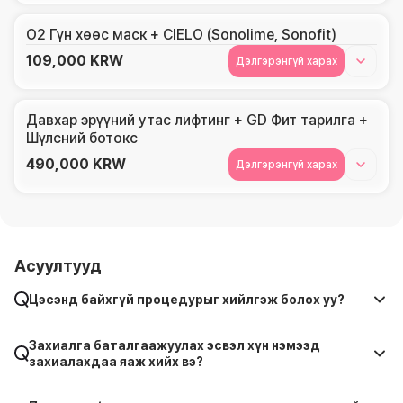
O2 Гүн хөөс маск + CIELO (Sonolime, Sonofit)
109,000
KRW
Дэлгэрэнгүй харах
Давхар эрүүний утас лифтинг + GD Фит тарилга +
Шүлсний ботокс
490,000
KRW
Дэлгэрэнгүй харах
Асуултууд
Цэсэнд байхгүй процедурыг хийлгэж болох уу?
Захиалга баталгаажуулах эсвэл хүн нэмээд
захиалахдаа яаж хийх вэ?