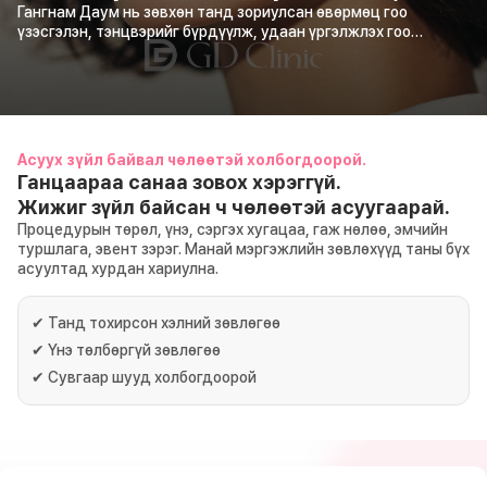
өөртөө итгэх итгэлийн төгс
Гангнам Даум нь зөвхөн танд зориулсан өвөрмөц гоо
үзэсгэлэн, тэнцвэрийг бүрдүүлж, удаан үргэлжлэх гоо
тэнцвэрийг бүтээнэ
сайхныг санал болгоно.
Асуух зүйл байвал чөлөөтэй холбогдоорой.
Ганцаараа санаа зовох хэрэггүй.
Жижиг зүйл байсан ч чөлөөтэй асуугаарай.
Процедурын төрөл, үнэ, сэргэх хугацаа, гаж нөлөө, эмчийн
туршлага, эвент зэрэг. Манай мэргэжлийн зөвлөхүүд таны бүх
асуултад хурдан хариулна.
✔
Танд тохирсон хэлний зөвлөгөө
✔
Үнэ төлбөргүй зөвлөгөө
✔
Сувгаар шууд холбогдоорой