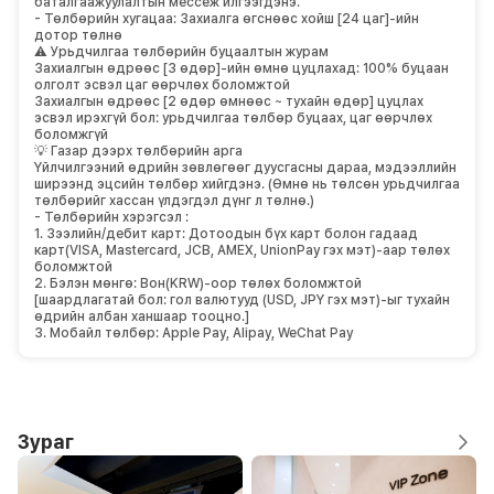
баталгаажуулалтын мессеж илгээгдэнэ.
- Төлбөрийн хугацаа: Захиалга өгснөөс хойш [24 цаг]-ийн
дотор төлнө
⚠️ Урьдчилгаа төлбөрийн буцаалтын журам
Захиалгын өдрөөс [3 өдөр]-ийн өмнө цуцлахад: 100% буцаан
олголт эсвэл цаг өөрчлөх боломжтой
Захиалгын өдрөөс [2 өдөр өмнөөс ~ тухайн өдөр] цуцлах
эсвэл ирэхгүй бол: урьдчилгаа төлбөр буцаах, цаг өөрчлөх
боломжгүй
💡 Газар дээрх төлбөрийн арга
Үйлчилгээний өдрийн зөвлөгөөг дуусгасны дараа, мэдээллийн
ширээнд эцсийн төлбөр хийгдэнэ. (Өмнө нь төлсөн урьдчилгаа
төлбөрийг хассан үлдэгдэл дүнг л төлнө.)
- Төлбөрийн хэрэгсэл :
1. Зээлийн/дебит карт: Дотоодын бүх карт болон гадаад
карт(VISA, Mastercard, JCB, AMEX, UnionPay гэх мэт)-аар төлөх
боломжтой
2. Бэлэн мөнгө: Вон(KRW)-оор төлөх боломжтой
[шаардлагатай бол: гол валютууд (USD, JPY гэх мэт)-ыг тухайн
өдрийн албан ханшаар тооцно.]
3. Мобайл төлбөр: Apple Pay, Alipay, WeChat Pay
Зураг