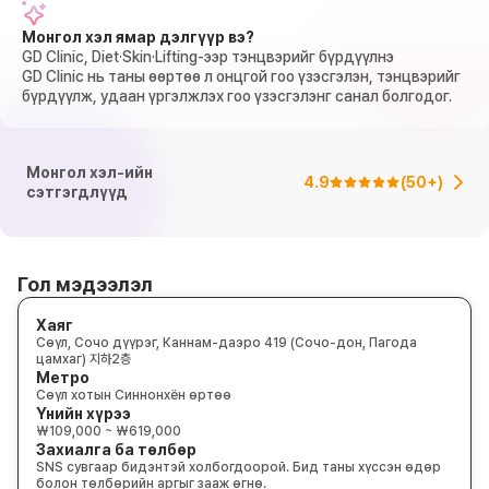
Монгол хэл ямар дэлгүүр вэ?
GD Clinic, Diet·Skin·Lifting-ээр тэнцвэрийг бүрдүүлнэ
GD Clinic нь таны өөртөө л онцгой гоо үзэсгэлэн, тэнцвэрийг
бүрдүүлж, удаан үргэлжлэх гоо үзэсгэлэнг санал болгодог.
Монгол хэл-ийн
4.9
(
50+
)
сэтгэгдлүүд
Гол мэдээлэл
Хаяг
Сөүл, Сочо дүүрэг, Каннам-даэро 419 (Сочо-дон, Пагода
цамхаг) 지하2층
Метро
Сөүл хотын Синнонхён өртөө
Үнийн хүрээ
₩109,000 ~ ₩619,000
Захиалга ба төлбөр
SNS сувгаар бидэнтэй холбогдоорой. Бид таны хүссэн өдөр
болон төлбөрийн аргыг зааж өгнө.