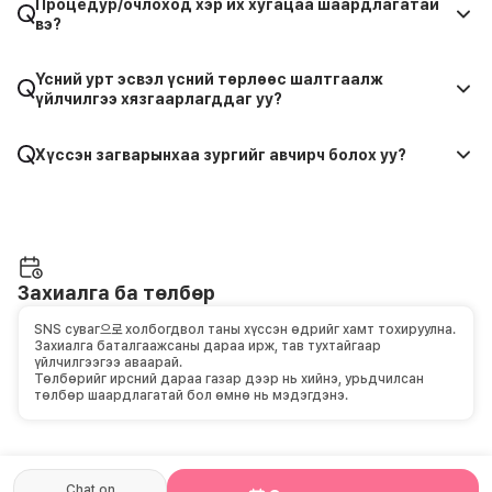
Процедур/очлоход хэр их хугацаа шаардлагатай
вэ?
Үсний урт эсвэл үсний төрлөөс шалтгаалж
үйлчилгээ хязгаарлагддаг уу?
Хүссэн загварынхаа зургийг авчирч болох уу?
Захиалга ба төлбөр
SNS суваг으로 холбогдвол таны хүссэн өдрийг хамт тохируулна.
Захиалга баталгаажсаны дараа ирж, тав тухтайгаар
үйлчилгээгээ аваарай.
Төлбөрийг ирсний дараа газар дээр нь хийнэ, урьдчилсан
төлбөр шаардлагатай бол өмнө нь мэдэгдэнэ.
Chat on