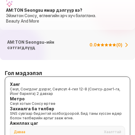
AM:TON Seongsu ямар дэлгүүр вэ?
Эйэмтон Сонсу, өглөөгийн эрч хүч бэлэглэнэ.
Beauty And More
AM:TON Seongsu-ийн
0.0
(
0
)
сэтгэгдлүүд
Гол мэдээлэл
Хаяг
Сөүл, Сонгдонг дүүрэг, Сөүлсүп 4-гил 12-8 (Сонгсу-донг1-га,
Йонг барилга) 2 давхар
Метро
Сөүл хотын Сонсу өртөө
Захиалга ба төлбөр
SNS сувгаар бидэнтэй холбогдоорой. Бид таны хүссэн өдөр
болон төлбөрийн аргыг зааж өгнө.
Ажиллах цаг
Даваа
Хаалттай