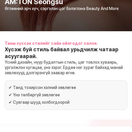
AM:TON Seongsu
Өглөөний эрч хүч, сэргэлэн цог бэлэглэнэ Beauty And More
Таны хүссэн стилийг сайн ойлгодог салон.
Хүсэж буй стиль байвал урьдчилж чатаар
асуугаарай.
Үсний дизайн, нүүр будалтын стиль, цаг товлох хуваарь,
үргэлжлэх хугацаа, үнэ зэрэг. Ердөө нэг зураг байхад манай
зөвлөхүүд дэлгэрэнгүй заавар өгнө.
✔
Танд тохирсон хэлний зөвлөгөө
✔
Үнэ төлбөргүй зөвлөгөө
✔
Сувгаар шууд холбогдоорой