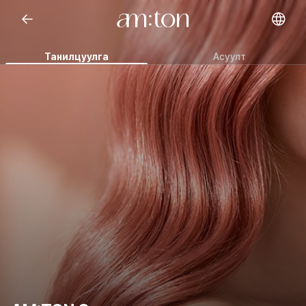
Танилцуулга
Асуулт