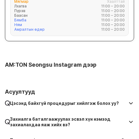
Мягмар
Хаалттай
Лхагва
11:00 – 20:00
Пүрэв
11:00 – 20:00
Баасан
11:00 – 20:00
Бямба
11:00 – 20:00
Ням
11:00 – 20:00
Амралтын өдөр
11:00 – 20:00
AM:TON Seongsu Instagram дээр
Асуултууд
Цэсэнд байхгүй процедурыг хийлгэж болох уу?
Захиалга баталгаажуулах эсвэл хүн нэмээд
захиалахдаа яаж хийх вэ?