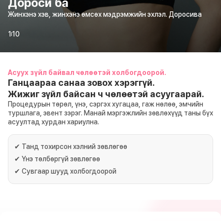
Дороси ба
Жинхэнэ хэв, жинхэнэ өмсөх мэдрэмжийн эхлэл. Доросива
1
10
Асуух зүйл байвал чөлөөтэй холбогдоорой.
Ганцаараа санаа зовох хэрэггүй.
Жижиг зүйл байсан ч чөлөөтэй асуугаарай.
Процедурын төрөл, үнэ, сэргэх хугацаа, гаж нөлөө, эмчийн
туршлага, эвент зэрэг. Манай мэргэжлийн зөвлөхүүд таны бүх
асуултад хурдан хариулна.
✔
Танд тохирсон хэлний зөвлөгөө
✔
Үнэ төлбөргүй зөвлөгөө
✔
Сувгаар шууд холбогдоорой