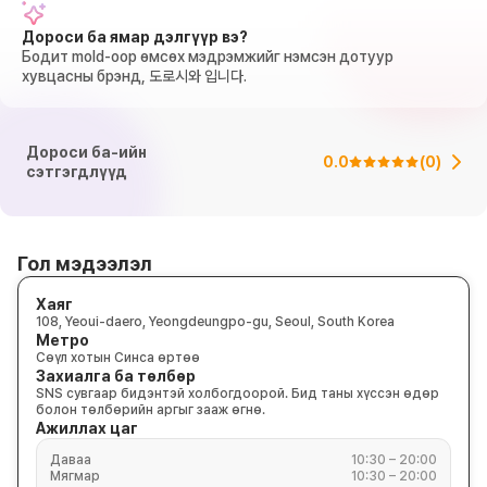
Дороси ба ямар дэлгүүр вэ?
Бодит mold-оор өмсөх мэдрэмжийг нэмсэн дотуур
хувцасны брэнд, 도로시와 입니다.
Дороси ба-ийн
0.0
(
0
)
сэтгэгдлүүд
Гол мэдээлэл
Хаяг
108, Yeoui-daero, Yeongdeungpo-gu, Seoul, South Korea
Метро
Сөүл хотын Синса өртөө
Захиалга ба төлбөр
SNS сувгаар бидэнтэй холбогдоорой. Бид таны хүссэн өдөр
болон төлбөрийн аргыг зааж өгнө.
Ажиллах цаг
Даваа
10:30 – 20:00
Мягмар
10:30 – 20:00