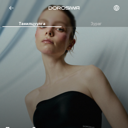
Open representative images
Танилцуулга
Зураг