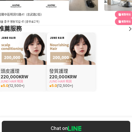
首爾中區明洞10路41（忠武路2街）
複製地址
서울 중구 명동10길 41 (충무로2가)
複製地址
推薦服務
頭皮護理
發質護理
220,000
KRW
220,000
KRW
JUNO HAIR 明洞
JUNO HAIR 明洞
5.0
(
12,500+
)
5.0
(
12,500+
)
Chat on