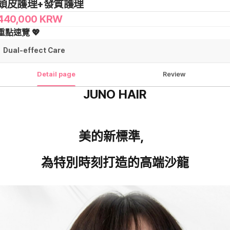
頭皮護理+發質護理
440,000
KRW
重點速覽 💖
Dual-effect Care
Detail page
Review
JUNO HAIR
美的新標準，
為特別時刻打造的高端沙龍