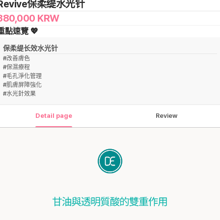
Revive保柔缇水光针
380,000
KRW
重點速覽 💖
保柔缇长效水光针
#
改善膚色
#
保濕療程
#
毛孔淨化管理
#
肌膚屏障強化
#
水光針效果
Detail page
Review