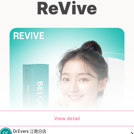
View detail
Dr.Evers 江南分店