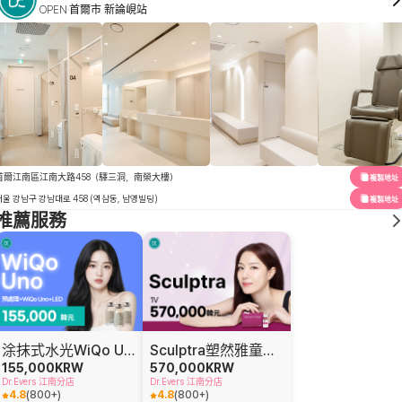
OPEN
首爾市 新論峴站
首爾江南區江南大路458（驛三洞，南榮大樓）
複製地址
서울 강남구 강남대로 458 (역삼동, 남영빌딩)
複製地址
推薦服務
涂抹式水光WiQo Uno水光针
Sculptra塑然雅童颜针 (1瓶)
155,000
KRW
570,000
KRW
Dr.Evers 江南分店
Dr.Evers 江南分店
4.8
(
800+
)
4.8
(
800+
)