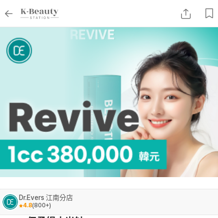
Dr.Evers 江南分店
4.8
(
800+
)