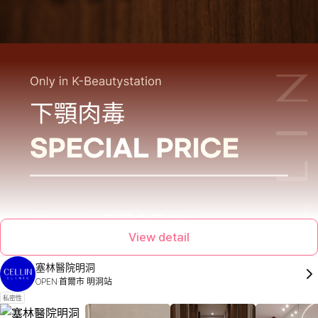
View detail
塞林醫院明洞
OPEN
首爾市 明洞站
私密性