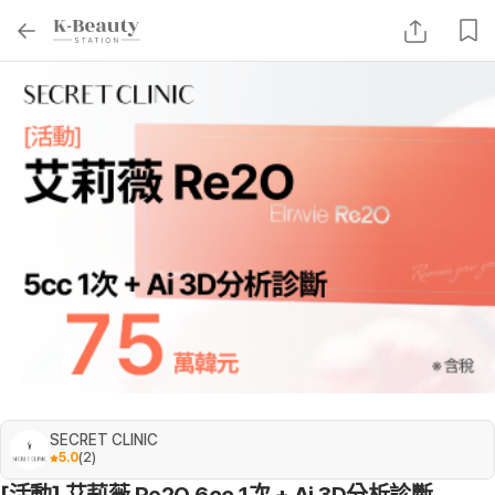
SECRET CLINIC
5.0
(
2
)