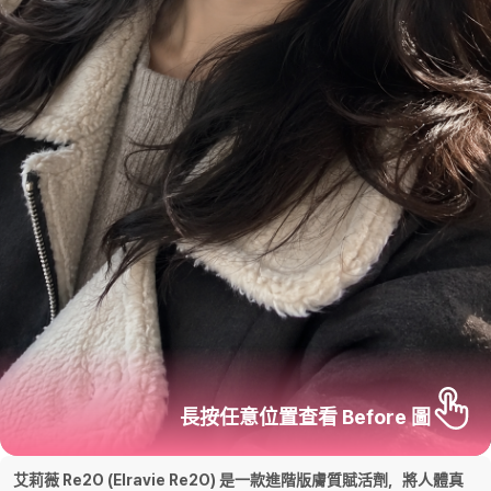
長按任意位置查看 Before 圖
艾莉薇 Re2O (Elravie Re2O) 是一款進階版膚質賦活劑，將人體真