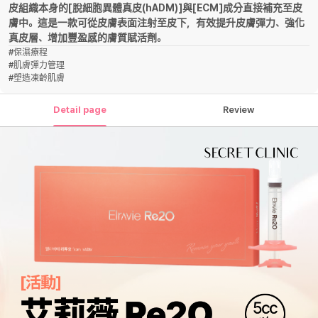
皮組織本身的[脫細胞異體真皮(hADM)]與[ECM]成分直接補充至皮
膚中。這是一款可從皮膚表面注射至皮下，有效提升皮膚彈力、強化
真皮層、增加豐盈感的膚質賦活劑。
#
保濕療程
#
肌膚彈力管理
#
塑造凍齡肌膚
Detail page
Review