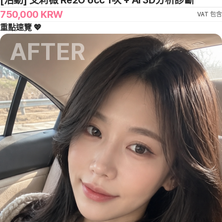
[活動] 艾莉薇 Re2O 6cc 1次 + Ai 3D分析診斷
750,000
KRW
VAT 包含
重點速覽 💖
AFTER