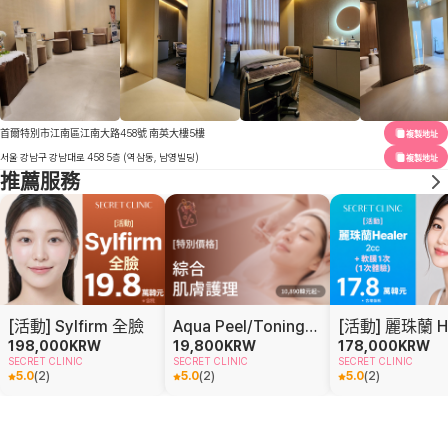
首爾特別市江南區江南大路458號 南英大樓5樓
複製地址
서울 강남구 강남대로 458 5층 (역삼동, 남영빌딩)
複製地址
推薦服務
[活動] Sylfirm 全臉
Aqua Peel/Toning/ 營養針特價
198,000
KRW
19,800
KRW
178,000
KRW
SECRET CLINIC
SECRET CLINIC
SECRET CLINIC
5.0
(
2
)
5.0
(
2
)
5.0
(
2
)