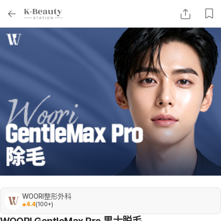
WOORI整形外科
4.4
(
100+
)