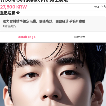
WOORI GentleMax Pro 男士脱毛
27,500
KRW
VAT 包含
重點速覽 💖
強力雷射精準鎖定毛囊，低痛高效，開啟絲滑淨毛新體驗
#
膚色提亮
Detail page
Review