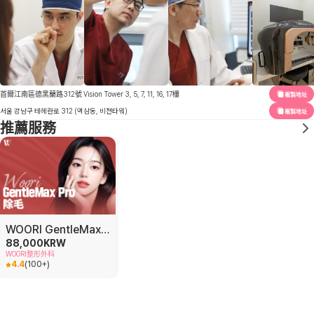
首爾江南區德黑蘭路312號 Vision Tower 3, 5, 7, 11, 16, 17樓
複製地址
서울 강남구 테헤란로 312 (역삼동, 비젼타워)
複製地址
推薦服務
WOORI GentleMax Pro 女士脱毛
88,000
KRW
WOORI整形外科
4.4
(
100+
)