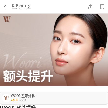
WOORI整形外科
4.4
(
100+
)