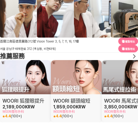
首爾江南區德黑蘭路312號 Vision Tower 3, 5, 7, 11, 16, 17樓
複製地址
서울 강남구 테헤란로 312 (역삼동, 비젼타워)
複製地址
推薦服務
WOORI 狐狸眼提升
WOORI 額頭縮短
2,189,000
KRW
1,859,000
KRW
3,850,000
KRW
WOORI整形外科
WOORI整形外科
WOORI整形外科
4.4
(
100+
)
4.4
(
100+
)
4.4
(
100+
)