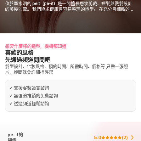
位於聖水洞的 peit（pe-it）是一間擅長層次剪裁、短髮與燙髮設計
的美髮沙龍。 我們追求健康且容易整理的造型。 在充分且細緻的諮
詢後，會依照每位顧客的頭型、臉型、髮質等進行個人化諮詢，並再
進行施作。
想要什麼樣的造型，機構都知道
喜歡的風格
先通過頻道問問吧
髮型設計、化妝風格、預約時間、所需時間、價格等 只需一張照
片，顧問就會詳細指導您
✔
支援客製語言諮詢
✔
無強迫推銷的免費諮詢
✔
透過頻道輕鬆諮詢
pe-it的
5.0
(
2
)
評價