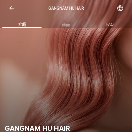
GANGNAM HU HAIR
介紹
商品
FAQ
GANGNAM HU HAIR