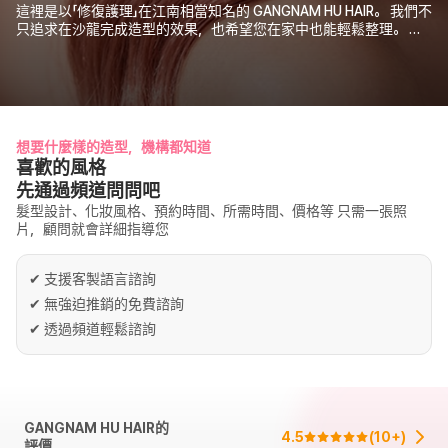
這裡是以「修復護理」在江南相當知名的 GANGNAM HU HAIR。 我們不
只追求在沙龍完成造型的效果，也希望您在家中也能輕鬆整理。 以
適合日常的舒適打理方式，呈現不刻意、自然好看的風格。
想要什麼樣的造型，機構都知道
喜歡的風格
先通過頻道問問吧
髮型設計、化妝風格、預約時間、所需時間、價格等 只需一張照
片，顧問就會詳細指導您
✔
支援客製語言諮詢
✔
無強迫推銷的免費諮詢
✔
透過頻道輕鬆諮詢
GANGNAM HU HAIR的
4.5
(
10+
)
評價