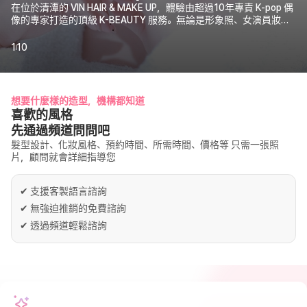
在位於清潭的 VIN HAIR & MAKE UP，體驗由超過10年專責 K-pop 偶
像的專家打造的頂級 K-BEAUTY 服務。無論是形象照、女演員妝
容、婚紗攝影等，都為您的高光時刻增添光彩。找出屬於您的個人
色彩，並接受妝容、染髮、燙髮、剪髮諮詢。由真正的 K-BEAUTY
1
10
專家為您帶來特別護理。
想要什麼樣的造型，機構都知道
喜歡的風格
先通過頻道問問吧
髮型設計、化妝風格、預約時間、所需時間、價格等 只需一張照
片，顧問就會詳細指導您
✔
支援客製語言諮詢
✔
無強迫推銷的免費諮詢
✔
透過頻道輕鬆諮詢