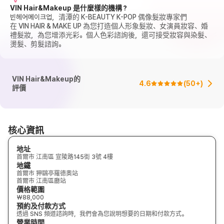
VIN Hair&Makeup 是什麼樣的機構？
빈헤어메이크업，清潭的 K-BEAUTY K-POP 偶像髮妝專家們
在 VIN HAIR & MAKE UP 為您打造個人形象髮妝、女演員妝容、婚
禮髮妝，為您增添光彩。個人色彩諮詢後，還可接受妝容與染髮、
燙髮、剪髮諮詢。
VIN Hair&Makeup的
4.6
(
50+
)
評價
核心資訊
地址
首爾市 江南區 宣陵路145街 3號 4樓
地鐵
首爾市 狎鷗亭羅德奧站
首爾市 江南區廳站
價格範圍
₩88,000
預約及付款方式
透過 SNS 頻道諮詢時，我們會為您說明想要的日期和付款方式。
營業時間