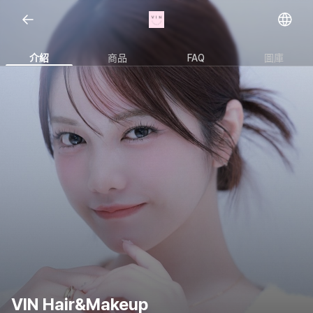
Open representative images
介紹
商品
FAQ
圖庫
VIN Hair&Makeup