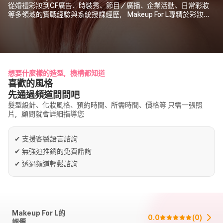
從婚禮彩妝到CF廣告、時裝秀、節目／廣播、企業活動、日常彩妝
等多領域的實戰經驗與系統授課經歷， Makeup For L專精於彩妝中
難度極高的「혼주彩妝（婚禮雙方父母／長輩彩妝）」服務。
想要什麼樣的造型，機構都知道
喜歡的風格
先通過頻道問問吧
髮型設計、化妝風格、預約時間、所需時間、價格等 只需一張照
片，顧問就會詳細指導您
✔
支援客製語言諮詢
✔
無強迫推銷的免費諮詢
✔
透過頻道輕鬆諮詢
Makeup For L的
0.0
(
0
)
評價