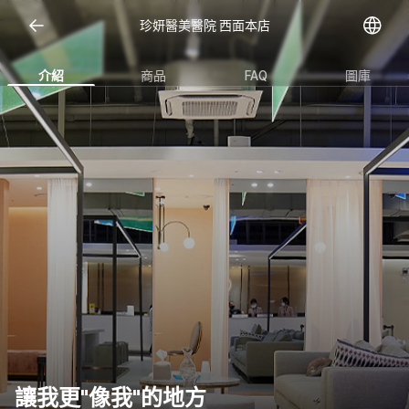
Open representative images
珍妍醫美醫院 西面本店
介紹
商品
FAQ
圖庫
讓我更"像我"的地方