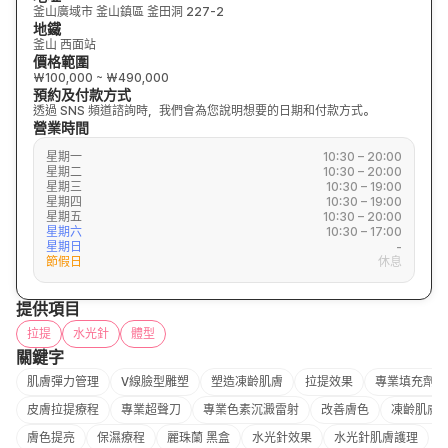
釜山廣域市 釜山鎮區 釜田洞 227-2
地鐵
釜山 西面站
價格範圍
₩100,000 ~ ₩490,000
預約及付款方式
透過 SNS 頻道諮詢時，我們會為您說明想要的日期和付款方式。
營業時間
星期一
10:30 – 20:00
星期二
10:30 – 20:00
星期三
10:30 – 19:00
星期四
10:30 – 19:00
星期五
10:30 – 20:00
星期六
10:30 – 17:00
星期日
-
節假日
休息
提供項目
拉提
水光針
體型
關鍵字
肌膚彈力管理
V線臉型雕塑
塑造凍齡肌膚
拉提效果
專業填充劑皮
皮膚拉提療程
專業超聲刀
專業色素沉澱雷射
改善膚色
凍齡肌膚
膚色提亮
保濕療程
麗珠蘭 黑盒
水光針效果
水光針肌膚護理