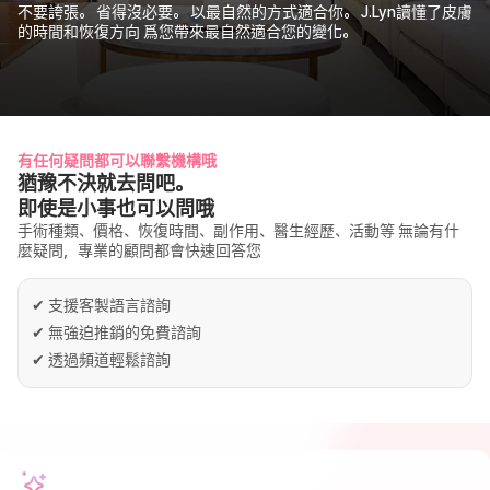
不要誇張。 省得沒必要。 以最自然的方式適合你。 J.Lyn讀懂了皮膚
的時間和恢復方向 爲您帶來最自然適合您的變化。
有任何疑問都可以聯繫機構哦
猶豫不決就去問吧。
即使是小事也可以問哦
手術種類、價格、恢復時間、副作用、醫生經歷、活動等 無論有什
麼疑問，專業的顧問都會快速回答您
✔
支援客製語言諮詢
✔
無強迫推銷的免費諮詢
✔
透過頻道輕鬆諮詢