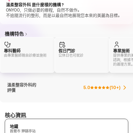
溫柔整容外科 是什麼樣的機構？
ONYOO，只做必要的療程，自然不做作。
不追隨流行的整形，而是以最自然地展現您本來的美麗為目標。
機構特色
專科醫師
假日門診
專業施術
由專業醫師親自診療並施術
公休日也可就診
提供專業的
諮詢，根據
的護理方案
溫柔整容外科的
5.0
(
10+
)
評價
核心資訊
地鐵
首爾市 狎鷗亭站