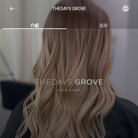
Open representative images
THEDAYS GROVE
介紹
圖庫