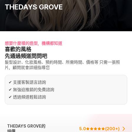
THEDAYS GROVE
想要什麼樣的造型，機構都知道
喜歡的風格
先通過頻道問問吧
髮型設計、化妝風格、預約時間、所需時間、價格等 只需一張照
片，顧問就會詳細指導您
✔
支援客製語言諮詢
✔
無強迫推銷的免費諮詢
✔
透過頻道輕鬆諮詢
THEDAYS GROVE的
5.0
(
200+
)
評價