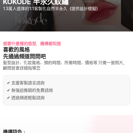
KOKODE 半永久紋繡
1.3萬人選擇的1:1客製化自然半永久（提供設計模擬）
想要什麼樣的造型，機構都知道
喜歡的風格
先通過頻道問問吧
髮型設計、化妝風格、預約時間、所需時間、價格等 只需一張照片，
顧問就會詳細指導您
✔
支援客製語言諮詢
✔
無強迫推銷的免費諮詢
✔
透過頻道輕鬆諮詢
機構特色