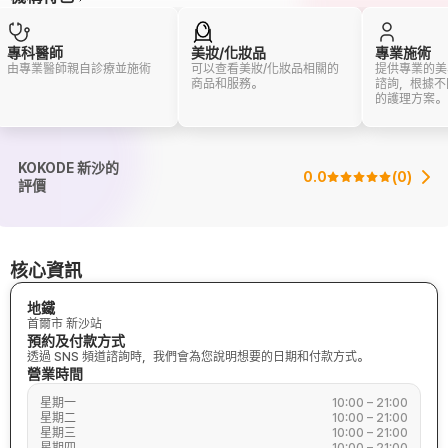
專科醫師
美妝/化妝品
專業施術
由專業醫師親自診療並施術
可以查看美妝/化妝品相關的
提供專業的美
商品和服務。
諮詢，根據不
的護理方案。
KOKODE 新沙的
0.0
(
0
)
評價
核心資訊
地鐵
首爾市 新沙站
預約及付款方式
透過 SNS 頻道諮詢時，我們會為您說明想要的日期和付款方式。
營業時間
星期一
10:00 – 21:00
星期二
10:00 – 21:00
星期三
10:00 – 21:00