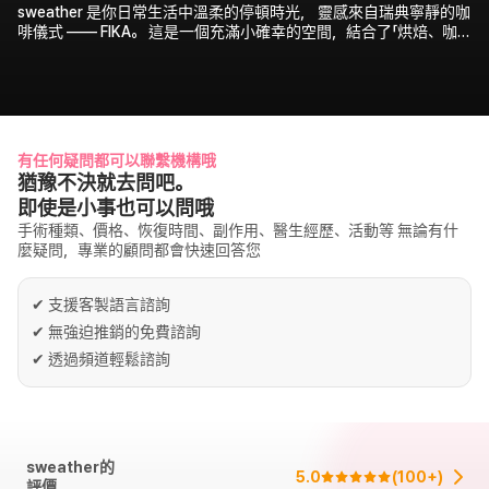
sweather 是你日常生活中溫柔的停頓時光， 靈感來自瑞典寧靜的咖
啡儀式 —— FIKA。 這是一個充滿小確幸的空間，結合了「烘焙、咖
啡與片刻休憩」。 sweather 邀請你放慢腳步，細細品味當下的每一
刻 營業時間：每天 11:00～21:00 提供 10% 折扣優惠券 營業期間：
自 7月31日開始，營業至另行通知為止 地址：首爾市 麻浦區 東橋路
38街 37（sweather）
有任何疑問都可以聯繫機構哦
猶豫不決就去問吧。
即使是小事也可以問哦
手術種類、價格、恢復時間、副作用、醫生經歷、活動等 無論有什
麼疑問，專業的顧問都會快速回答您
✔
支援客製語言諮詢
✔
無強迫推銷的免費諮詢
✔
透過頻道輕鬆諮詢
sweather的
5.0
(
100+
)
評價