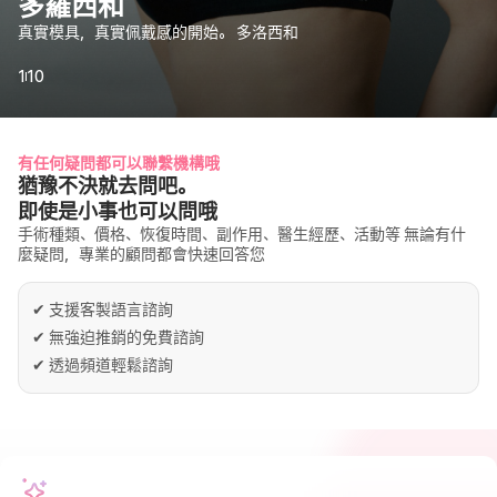
多羅西和
真實模具，真實佩戴感的開始。 多洛西和
1
10
有任何疑問都可以聯繫機構哦
猶豫不決就去問吧。
即使是小事也可以問哦
手術種類、價格、恢復時間、副作用、醫生經歷、活動等 無論有什
麼疑問，專業的顧問都會快速回答您
✔
支援客製語言諮詢
✔
無強迫推銷的免費諮詢
✔
透過頻道輕鬆諮詢