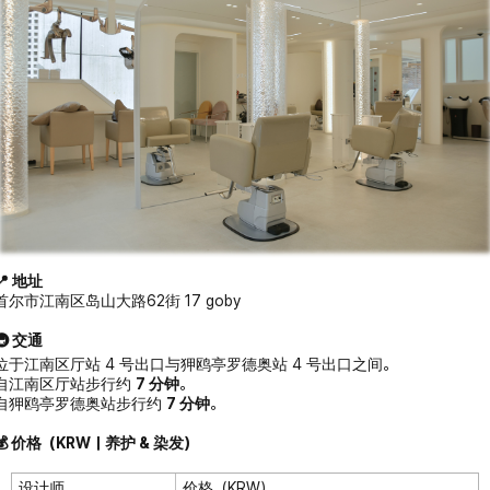
📍 地址
首尔市江南区岛山大路62街 17 goby
🚇 交通
位于江南区厅站 4 号出口与狎鸥亭罗德奥站 4 号出口之间。
自江南区厅站步行约
7 分钟
。
自狎鸥亭罗德奥站步行约
7 分钟
。
💰 价格（KRW｜养护 & 染发）
设计师
价格（KRW）