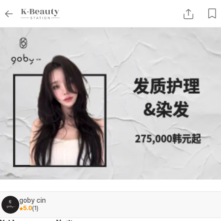
goby cin
5.0
(
1
)