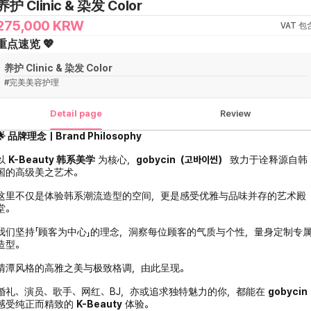
养护 Clinic & 染发 Color
275,000
KRW
VAT 包
重点速览 💖
养护 Clinic & 染发 Color
#
完美美容护理
Detail page
Review
🌟 品牌理念｜Brand Philosophy
以
K-Beauty 韩系美学
为核心，
gobycin（고바이씬）
致力于诠释源自韩
国的高级美之艺术。
这里不仅是体验韩系潮流造型的空间，更是感受优雅与品味并存的艺术殿
堂。
我们坚持「顾客为中心」的理念，洞察每位顾客的气质与个性，量身定制专
造型。
清潭风格的高雅之美与极致格调，由此呈现。
婚礼、演员、歌手、网红、BJ，亦或追求独特魅力的你，都能在
gobycin
感受纯正而精致的
K-Beauty
体验。